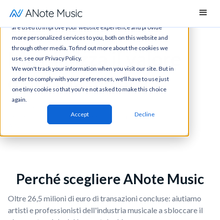
This website stores cookies on your computer. These cookies
are used to improve your website experience and provide
more personalized services to you, both on this website and
through other media. To find out more about the cookies we
Massimizza il valore
use, see our Privacy Policy.
We won't track your information when you visit our site. But in
della tua musica
order to comply with your preferences, we'll have to use just
one tiny cookie so that you're not asked to make this choice
again.
Non svendere il tuo catalogo.
Accept
Decline
Ottieni valutazioni più elevate e in tempi rapidi con
ANote Music.
Perché scegliere ANote Music
Oltre 26,5 milioni di euro di transazioni concluse: aiutiamo
artisti e professionisti dell'industria musicale a sbloccare il