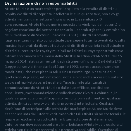
Dichiarazione di non responsabilità
ANote Music è un marketplace per l’acquisto e la vendita di diritti su
royalty e/o diritti di proprietà intellettuale e, in quanto tale, non svolge
attività rientranti nel settore finanziario in Lussemburgo. Di
conseguenza, ANote Music non è soggetta alla vigilanza dell’autorità di
regolamentazione del settore finanziario lussemburghese (Commission
de Surveillance du Secteur Financier – CSSF). I diritti su royalty
rappresentano il diritto contrattuale a percepire futuri proventi da royalty
musicali generati da diverse tipologie di diritti di proprietà intellettuale e
diritti d’autore. Né le royalty musicali né i diritti su royalty costituiscono
“strumenti finanziari” ai sensi della MiFID (Direttiva 2014/65/UE del 15
maggio 2014 relativa ai mercati degli strumenti finanziari) né della LFS
(Legge sui servizi finanziari del 5 aprile 1993, come successivamente
modificata), che recepisce la MiFID in Lussemburgo. Nessuna delle
quotazioni di prezzo, informazioni, notizie o ricerche accessibili sul sito
web o sul marketplace, né quelle diffuse tramite altri canali di
comunicazione da ANote Music o dalle sue affiliate, costituisce
consulenza, raccomandazione o sollecitazione rivolta a chiunque, in
qualsiasi giurisdizione, all’acquisto, vendita o investimento in qualsiasi
attività, diritti su royalty o diritti di proprietà intellettuale. Qualsiasi
decisione di partecipare alle attività del marketplace ANote Music deve
essere assunta dall’utente verificando che tali attività siano conformi alle
leggi e ai regolamenti applicabili nella giurisdizione di riferimento.
L’utente non dovrebbe accedere al marketplace ANote Music qualora tali
attività non risultino conformi alla normativa applicabile. L’acquisto di