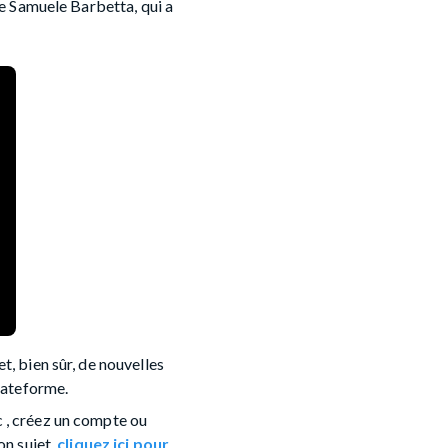
ne Samuele Barbetta, qui a
t, bien sûr, de nouvelles
plateforme.
 , créez un compte ou
on sujet.
cliquez ici pour