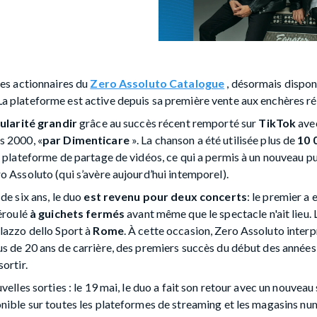
les actionnaires du
Zero Assoluto Catalogue
, désormais disponi
 plateforme est active depuis sa première vente aux enchères réus
ularité grandir
grâce au succès récent remporté sur
TikTok
avec
s 2000, «
par Dimenticare
». La chanson a été utilisée plus de
10 
a plateforme de partage de vidéos, ce qui a permis à un nouveau pu
o Assoluto (qui s’avère aujourd’hui intemporel).
de six ans, le duo
est revenu pour deux concerts
: le premier a 
déroulé
à guichets fermés
avant même que le spectacle n'ait lieu.
lazzo dello Sport à
Rome
. À cette occasion, Zero Assoluto interpr
s de 20 ans de carrière, des premiers succès du début des année
ortir.
elles sorties : le 19 mai, le duo a fait son retour avec un nouveau 
ponible sur toutes les plateformes de streaming et les magasins n