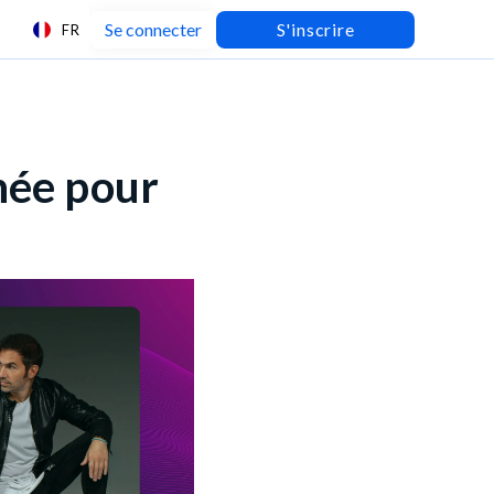
Se connecter
S'inscrire
FR
née pour