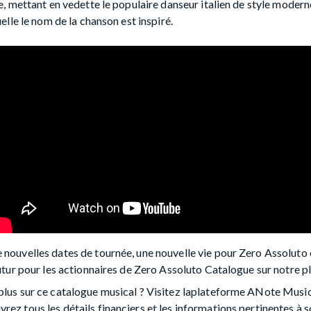
ue, mettant en vedette le populaire danseur italien de style moder
uelle le nom de la chanson est inspiré.
 nouvelles dates de tournée, une nouvelle vie pour Zero Assoluto e
 futur pour les actionnaires de Zero Assoluto Catalogue sur notre 
plus sur ce catalogue musical ? Visitez laplateforme ANote Music
ez tous les détails financiers et les informations pertinentes à s