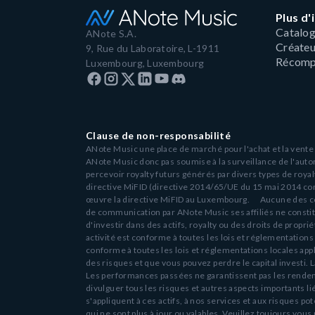
Plus d
Catalog
ANote S.A.
Créateu
9, Rue du Laboratoire, L-1911
Récomp
Luxembourg, Luxembourg
Clause de non-responsabilité
ANote Music une place de marché pour l'achat et la vente ro
ANote Music donc pas soumise à la surveillance de l'auto
percevoir royalty futurs générés par divers types de royalt
directive MiFID (directive 2014/65/UE du 15 mai 2014 conce
œuvre la directive MiFID au Luxembourg. Aucune des cotat
de communication par ANote Music ses affiliés ne constitu
d'investir dans des actifs, royalty ou des droits de propri
activité est conforme à toutes les lois et réglementations l
conforme à toutes les lois et réglementations locales appl
des risques et que vous pouvez perdre le capital investi. L
Les performances passées ne garantissent pas les rendem
divulguer tous les risques et autres aspects importants l
s'appliquent à ces actifs, à nos services et aux risques p
qui ne sont plus à jour ou valables. Veuillez toujours vous 