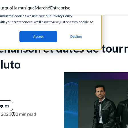
Entreprise
urquoi la musique
Marché
ove your website experience and provide more personalized
about the cookies we use, see our Privacy Policy.
ith your preferences, we'll have to use just one tiny cookie so
Mise à jour des catalogues
icles
Accept
Decline
chanson et dates de tour
luto
ogues
, 2023
2 min read