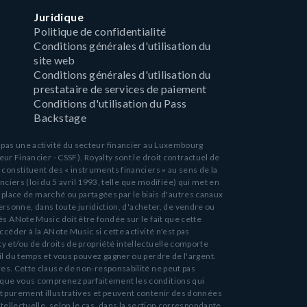
Juridique
Politique de confidentialité
Conditions générales d'utilisation du
site web
Conditions générales d'utilisation du
prestataire de services de paiement
Conditions d'utilisation du Pass
Backstage
ue pas une activité du secteur financier au Luxembourg
 Financier - CSSF). Royalty sont le droit contractuel de
e constituent des « instruments financiers » au sens de la
ciers (loi du 5 avril 1993, telle que modifiée) qui met en
place de marché ou partagées par le biais d'autres canaux
ersonne, dans toute juridiction, d'acheter, de vendre ou
tés ANote Music doit être fondée sur le fait que cette
accéder à la ANote Music si cette activité n'est pas
ty et/ou de droits de propriété intellectuelle comporte
 fil du temps et vous pouvez gagner ou perdre de l'argent.
s. Cette clause de non-responsabilité ne peut pas
er que vous comprenez parfaitement les conditions qui
sont purement illustratives et peuvent contenir des données
intellectuelle, selon le cas, dans la section correspondante