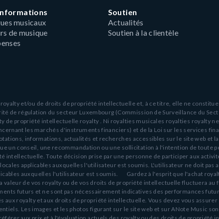
'informations
Soutien
ues musicaux
Actualités
rs de musique
Soutien à la clientèle
enses
yalty et/ou de droits de propriété intellectuelle et, à ce titre, elle ne constit
rité de régulation du secteur Luxembourg (Commission de Surveillance du Secteur
y de propriété intellectuelle royalty . Ni royalties musicales royalties royalty n
rnant les marchés d'instruments financiers) et de la Loi sur les services finan
ions, informations, actualités et recherches accessibles sur le site web et la 
e un conseil, une recommandation ou une sollicitation à l'intention de toute p
été intellectuelle. Toute décision prise par une personne de participer aux activi
ocales applicables auxquelles l'utilisateur est soumis. L'utilisateur ne doit pas 
icables auxquelles l'utilisateur est soumis. Gardez à l'esprit que l'achat royal
a valeur de vos royalty ou de vos droits de propriété intellectuelle fluctuera au
ents futurs et ne sont pas nécessairement indicatives des performances future
iés aux royalty et aux droits de propriété intellectuelle. Vous devez vous assur
otentiels. Les images et les photos figurant sur le site web et sur ANote Music 
référer aux prix et à l'évaluation actuels des royalty ou des droits de propriété 