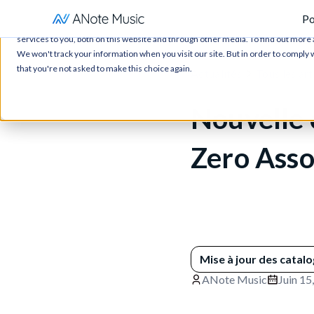
Po
This website stores cookies on your computer. These cookies are used to impr
services to you, both on this website and through other media. To find out more 
We won't track your information when you visit our site. But in order to comply w
that you're not asked to make this choice again.
Actualités
Tous les art
Nouvelle 
Zero Asso
Mise à jour des catal
ANote Music
Juin 15