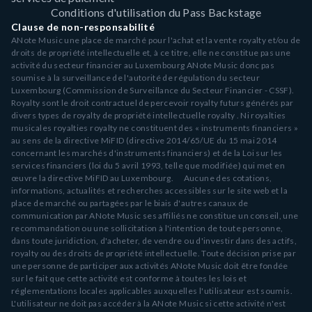
Conditions d'utilisation du Pass Backstage
Clause de non-responsabilité
ANote Music une place de marché pour l'achat et la vente royalty et/ou de
droits de propriété intellectuelle et, à ce titre, elle ne constitue pas une
activité du secteur financier au Luxembourg ANote Music donc pas
soumise à la surveillance de l'autorité de régulation du secteur
Luxembourg (Commission de Surveillance du Secteur Financier - CSSF).
Royalty sont le droit contractuel de percevoir royalty futurs générés par
divers types de royalty de propriété intellectuelle royalty . Ni royalties
musicales royalties royalty ne constituent des « instruments financiers »
au sens de la directive MiFID (directive 2014/65/UE du 15 mai 2014
concernant les marchés d'instruments financiers) et de la Loi sur les
services financiers (loi du 5 avril 1993, telle que modifiée) qui met en
œuvre la directive MiFID au Luxembourg. Aucune des cotations,
informations, actualités et recherches accessibles sur le site web et la
place de marché ou partagées par le biais d'autres canaux de
communication par ANote Music ses affiliés ne constitue un conseil, une
recommandation ou une sollicitation à l'intention de toute personne,
dans toute juridiction, d'acheter, de vendre ou d'investir dans des actifs,
royalty ou des droits de propriété intellectuelle. Toute décision prise par
une personne de participer aux activités ANote Music doit être fondée
sur le fait que cette activité est conforme à toutes les lois et
réglementations locales applicables auxquelles l'utilisateur est soumis.
L'utilisateur ne doit pas accéder à la ANote Music si cette activité n'est