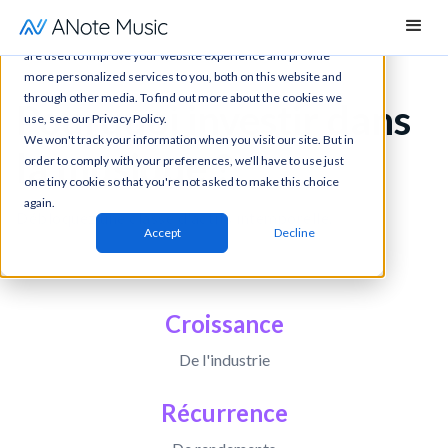
This website stores cookies on your computer. These cookies
are used to improve your website experience and provide
more personalized services to you, both on this website and
through other media. To find out more about the cookies we
Pourquoi investir dans
use, see our Privacy Policy.
We won't track your information when you visit our site. But in
la musique ?
order to comply with your preferences, we'll have to use just
one tiny cookie so that you're not asked to make this choice
again.
Débloquez une classe d'actifs intemporelle.
Accept
Decline
Croissance
De l'industrie
Récurrence